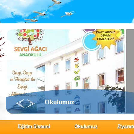
Okulumuz
Eğitim Sistemi
Okulumuz
Ziyaretç