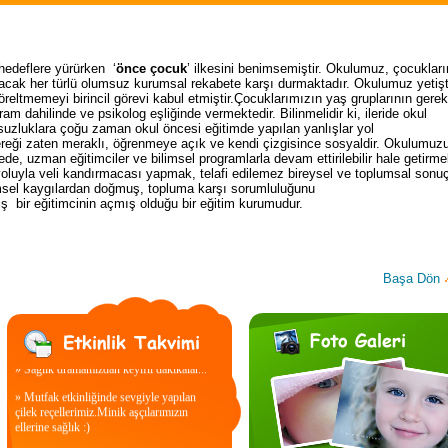
 hedeflere yürürken ‘
önce çocuk
’ ilkesini benimsemiştir. Okulumuz, çocuklar
acak her türlü olumsuz kurumsal rekabete karşı durmaktadır. Okulumuz yetişti
köreltmemeyi
birincil görevi kabul
etmiştir.Çocuklarımızın
yaş gruplarının gerekt
gram dahilinde ve psikolog eşliğinde vermektedir. Bilinmelidir ki,
ileride okul
suzluklara çoğu zaman okul öncesi eğitimde yapılan yanlışlar yol
reği zaten meraklı, öğrenmeye açık ve kendi çizgisince sosyaldir. Okulumuzu
e, uzman eğitimciler ve bilimsel programlarla devam ettirilebilir hale getirmek
oluyla veli
kandırmacası
yapmak, telafi edilemez bireysel ve toplumsal sonuç
imsel kaygılardan doğmuş, topluma karşı sorumluluğunu
iş
bir
eğitimcinin açmış olduğu bir eğitim kurumudur.
Başa Dön
» Sağlık dramamızdan keyifli dakikalar...
» Mutfak etkinliğinde sevgiyle yapılan
çilek reçellerimiz.Minik aşçılarımızın
ellerine sağlık :)
» Minik mucitler kendi oyuncaklarını