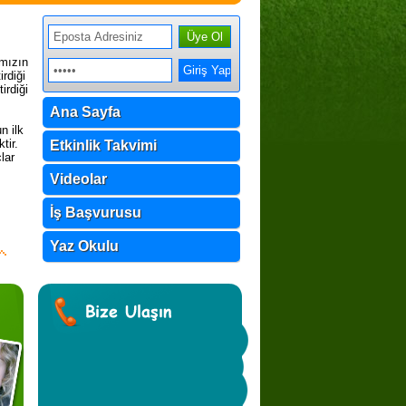
ımızın
rdiği
irdiği
Ana Sayfa
n ilk
tir.
Etkinlik Takvimi
lar
Videolar
İş Başvurusu
Yaz Okulu