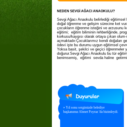
NEDEN SEVGİ AĞACI ANAOKULU?
Sevgi Ağacı Anaokulu belirlediği eğitimsel
doğal öğrenme ve gelişim sürecine ket vur
çocukların öğrenme isteğini ve arzusunu 
eğitimi;
eğitim biliminin rehberliğinde, pro
korkusu/kaygısı olarak ortaya çıkan olum-
açmaktadır.Çocuklarımız kendi doğaları ge
ödevi işte bu durumu uygun eğitimsel çevred
Yoksa basit, şekilci ve geçici öğrenmeler y
doğurur.Sevgi Ağacı Anaokulu bu tür eğit
benimsemiş,
eğitimi
sevda
haline
getirm
» Yıl sonu sergimizde belediye
başkanımız Ahmet Poyraz 'da bizimleydi.